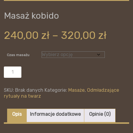
Masaż kobido
Zakr
240,00
zł
–
320,00
zł
cen:
od
240,0
Czas masażu
do
320,0
ilość
Masaż
kobido
SKU:
Brak danych
Kategorie:
Masaże
,
Odmładzające
rytuały na twarz
Opis
Informacje dodatkowe
Opinie (0)