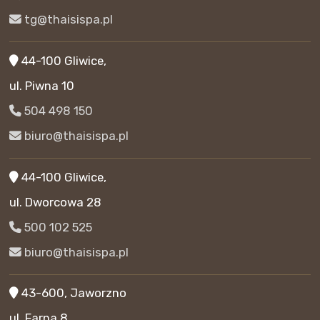
tg@thaisispa.pl
44-100 Gliwice,
ul. Piwna 10
504 498 150
biuro@thaisispa.pl
44-100 Gliwice,
ul. Dworcowa 28
500 102 525
biuro@thaisispa.pl
43-600, Jaworzno
ul. Farna 8,